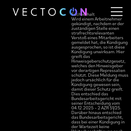
Sachverhalt
Wird einem Arbeitnehmer
gekündigt, nachdem er der
zuständigen Stelle einen
Unternehmen
strafrechtsrelevanten
Verstoß eines Mitarbeiters
Berater
gemeldet hat, die Kündigung
Christopher Hutz
Team
ausgesprochen, so ist diese
Kündigung unwirksam. Hier
Leistungen
Joachim Maiss
greift das
Hinweisgeberschutzgesetz,
Steuerberatungsleistungen
Jürgen Jaschke
Netzwerk
welches den Hinweisgeber
Rechtsanwaltsleistungen
Martin Puchert
Kontakt
vor derartigen Repressalien
schützt. Diese Meldung muss
Tim Steininger
Blog
jedoch ursächlich für die
Kündigung gewesen sein,
Julia Maaßen
DE
damit dieser Schutz greift.
Dies entschied das
Bundesarbeitsgericht mit
seiner Entscheidung vom
04.12.2025 – 2 AZR 51/25.
Darüber hinaus entschied
das Bundesarbeitsgericht,
dass bei einer Kündigung in
der Wartezeit keine