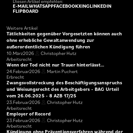
Diesen Artikel empfehlen:
E-MAIL
WHATSAPP
FACEBOOK
XING
LINKEDIN
FLIPBOARD
Weitere Artikel
Tätlichkeiten gegenüber Vorgesetzten können auch
ohne erhebliche Gewaltanwendung zur
außerordentlichen Kündigung führen
10.
März
2026
Christopher Hutz
Arbeitsrecht
Wenn der Tod nicht nur Trauer hinterlässt…
24.
Februar
2026
Martin Puchert
Erbrecht
Zwangsvollstreckung des Beschäftigungsanspruchs
und Weisungsrecht des Arbeitgebers - BAG Urteil
vom 26.06.2025 - 8 AZB 17/25
23.
Februar
2026
Christopher Hutz
Arbeitsrecht
Employer of Record
23.
Februar
2026
Christopher Hutz
Arbeitsrecht
Kündigung ohne Präventionsverfahren während der